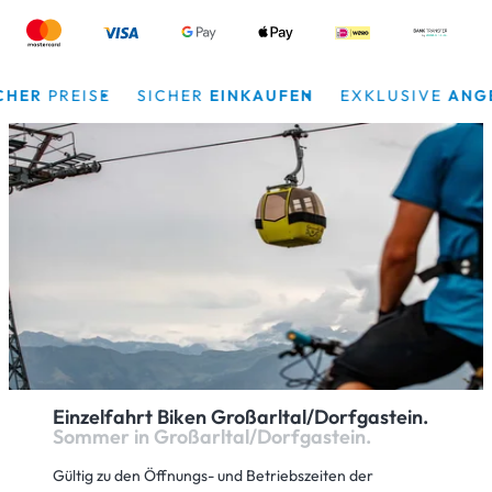
ER
PREISE
SICHER
EINKAUFEN
EXKLUSIVE
ANGEB
Einzelfahrt Biken Großarltal/Dorfgastein.
Sommer in Großarltal/Dorfgastein.
Gültig zu den Öffnungs- und Betriebszeiten der