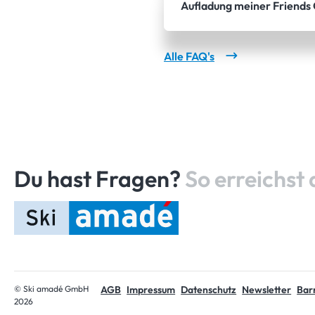
Aufladung meiner Friends
Alle FAQ's
Du hast Fragen?
So erreichst 
Startseite
© Ski amadé GmbH
AGB
Impressum
Datenschutz
Newsletter
Barr
2026