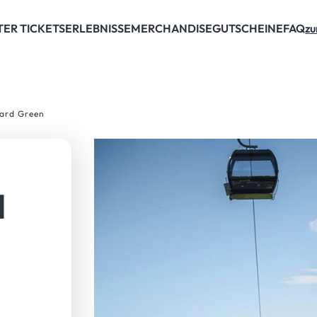
TER TICKETS
ERLEBNISSE
MERCHANDISE
GUTSCHEINE
FAQ
zu
ard Green
N