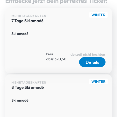
Entdecke jetzt dein perfektes Ticket!
WINTER
MEHRTAGESKARTEN
7 Tage Ski amadé
Ski amadé
Preis
derzeit nicht buchbar
ab € 370,50
Details
WINTER
MEHRTAGESKARTEN
8 Tage Ski amadé
Ski amadé