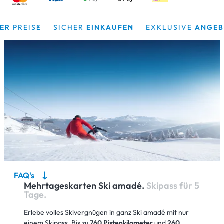
REISE
SICHER
EINKAUFEN
EXKLUSIVE
ANGEBOTE
FAQ's
Mehrtageskarten Ski amadé.
Skipass für 5
Tage.
Erlebe volles Skivergnügen in ganz Ski amadé mit nur
einem Skipass. Bis zu
760 Pistenkilometer
und
260