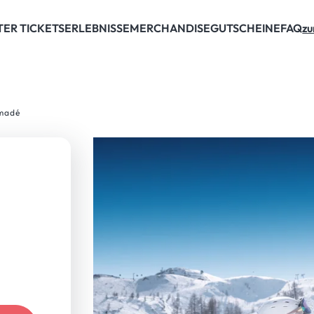
 Ticket!
TER TICKETS
ERLEBNISSE
MERCHANDISE
GUTSCHEINE
FAQ
zu
amadé