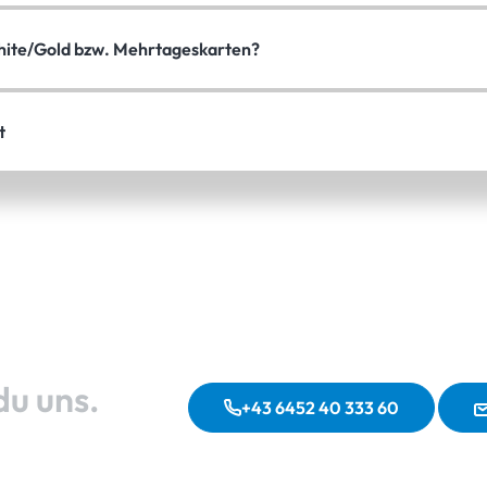
White/Gold bzw. Mehrtageskarten?
t
du uns.
+43 6452 40 333 60