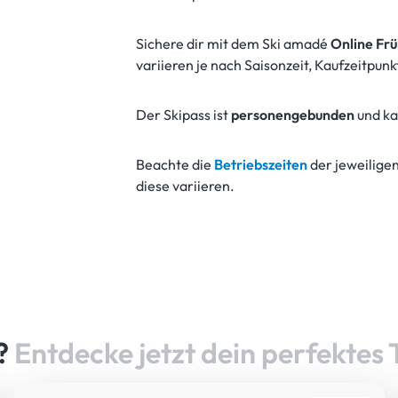
Sichere dir mit dem Ski amadé
Online Fr
variieren je nach Saisonzeit, Kaufzeitpun
Der Skipass ist
personengebunden
und k
Beachte die
Betriebszeiten
der jeweilige
diese variieren.
n?
Entdecke jetzt dein perfektes 