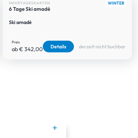
WINTER
MEHRTAGESKARTEN
6 Tage Ski amadé
Ski amadé
Preis
Details
derzeit nicht buchbar
ab € 342,00