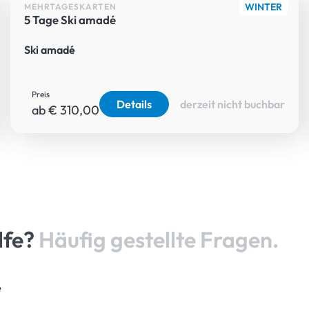
WINTER
MEHRTAGESKARTEN
5 Tage Ski amadé
Ski amadé
Preis
Details
derzeit nicht buchbar
ab € 310,00
lfe?
Häufig gestellte Fragen.
e