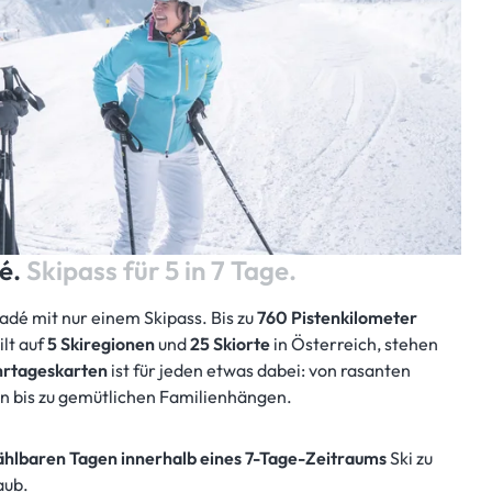
é.
Skipass für 5 in 7 Tage.
adé mit nur einem Skipass. Bis zu
760 Pistenkilometer
ilt auf
5 Skiregionen
und
25 Skiorte
in Österreich, stehen
hrtageskarten
ist für jeden etwas dabei: von rasanten
en bis zu gemütlichen Familienhängen.
wählbaren Tagen innerhalb eines 7-Tage-Zeitraums
Ski zu
aub.