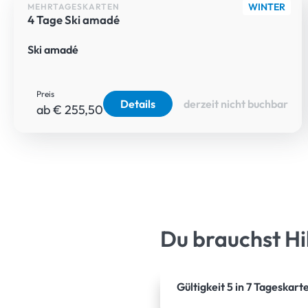
WINTER
MEHRTAGESKARTEN
4 Tage Ski amadé
Ski amadé
Preis
Details
derzeit nicht buchbar
ab € 255,50
Du brauchst Hi
Gültigkeit 5 in 7 Tageskart