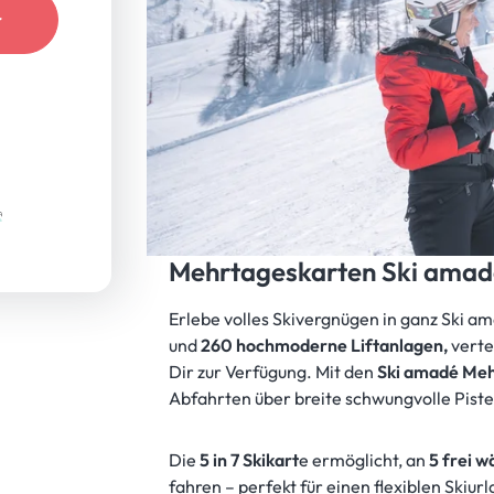
r
Mehrtageskarten Ski amad
Erlebe volles Skivergnügen in ganz Ski am
und
260
hochmoderne Liftanlagen,
verte
Dir zur Verfügung. Mit den
Ski amadé Me
Abfahrten über breite schwungvolle Pist
Die
5 in 7 Skikart
e ermöglicht, an
5 frei 
fahren – perfekt für einen flexiblen Skiurl